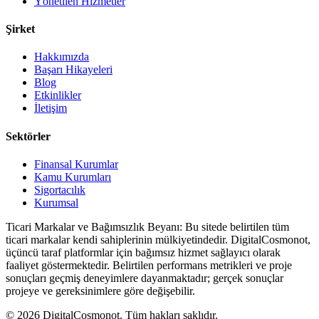
Yönetilen Hizmetler
Şirket
Hakkımızda
Başarı Hikayeleri
Blog
Etkinlikler
İletişim
Sektörler
Finansal Kurumlar
Kamu Kurumları
Sigortacılık
Kurumsal
Ticari Markalar ve Bağımsızlık Beyanı: Bu sitede belirtilen tüm
ticari markalar kendi sahiplerinin mülkiyetindedir. DigitalCosmonot,
üçüncü taraf platformlar için bağımsız hizmet sağlayıcı olarak
faaliyet göstermektedir. Belirtilen performans metrikleri ve proje
sonuçları geçmiş deneyimlere dayanmaktadır; gerçek sonuçlar
projeye ve gereksinimlere göre değişebilir.
© 2026 DigitalCosmonot. Tüm hakları saklıdır.