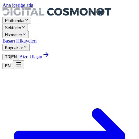
Ana içeriğe atla
Platformlar
Sektörler
Hizmetler
Başarı Hikayeleri
Kaynaklar
Bize Ulaşın
TR
|
EN
EN