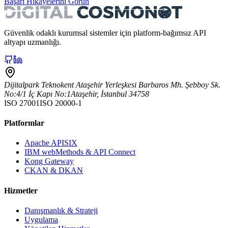
Başarı Hikayelerini Görün
Güvenlik odaklı kurumsal sistemler için platform-bağımsız API
altyapı uzmanlığı.
Dijitalpark Teknokent Ataşehir Yerleşkesi Barbaros Mh. Şebboy Sk.
No:4/1 İç Kapı No:1
Ataşehir
,
İstanbul
34758
ISO 27001
ISO 20000-1
Platformlar
Apache APISIX
IBM webMethods & API Connect
Kong Gateway
CKAN & DKAN
Hizmetler
Danışmanlık & Strateji
Uygulama