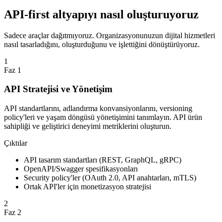
API-first altyapıyı nasıl oluşturuyoruz
Sadece araçlar dağıtmıyoruz. Organizasyonunuzun dijital hizmetleri
nasıl tasarladığını, oluşturduğunu ve işlettiğini dönüştürüyoruz.
1
Faz 1
API Stratejisi ve Yönetişim
API standartlarını, adlandırma konvansiyonlarını, versioning
policy'leri ve yaşam döngüsü yönetişimini tanımlayın. API ürün
sahipliği ve geliştirici deneyimi metriklerini oluşturun.
Çıktılar
API tasarım standartları (REST, GraphQL, gRPC)
OpenAPI/Swagger spesifikasyonları
Security policy'ler (OAuth 2.0, API anahtarları, mTLS)
Ortak API'ler için monetizasyon stratejisi
2
Faz 2