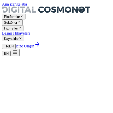
Ana içeriğe atla
Platformlar
Sektörler
Hizmetler
Başarı Hikayeleri
Kaynaklar
Bize Ulaşın
TR
|
EN
EN