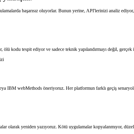
malarda başarısız oluyorlar. Bunun yerine, API'lerinizi analiz ediyor,
or, ölü kodu tespit ediyor ve sadece teknik yapılandırmayı değil, gerçek 
izi
 IBM webMethods öneriyoruz. Her platformun farklı geçiş senaryoları
rmalar olarak yeniden yazıyoruz. Kötü uygulamalar kopyalanmıyor, düzelt